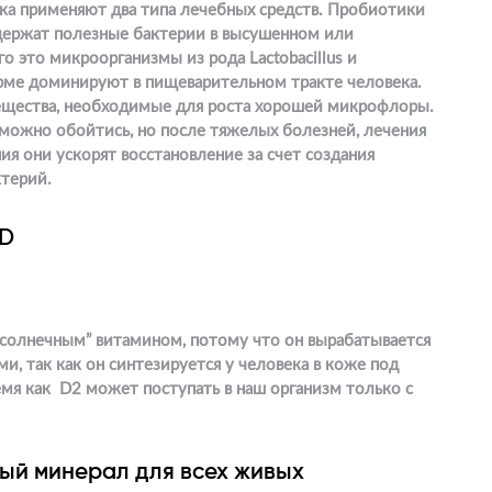
ка применяют два типа лечебных средств. Пробиотики
одержат полезные бактерии в высушенном или
о это микроорганизмы из рода Lactobacillus и
норме доминируют в пищеварительном тракте человека.
ещества, необходимые для роста хорошей микрофлоры.
 можно обойтись, но после тяжелых болезней, лечения
я они ускорят восстановление за счет создания
ктерий.
 D
“солнечным” витамином, потому что он вырабатывается
и, так как он синтезируется у человека в коже под
емя как D2 может поступать в наш организм только с
ый минерал для всех живых