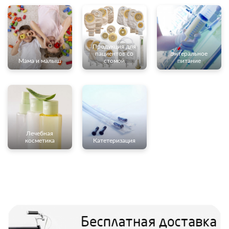
Продукция для
пациентов со
Энтеральное
Мама и малыш
стомой
питание
Лечебная
косметика
Катетеризация