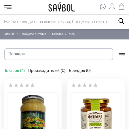
Главная
Продукты питания
Бакалея
Мед
Товаров (
4
)
Производителей (
0
)
Брендов (
0
)