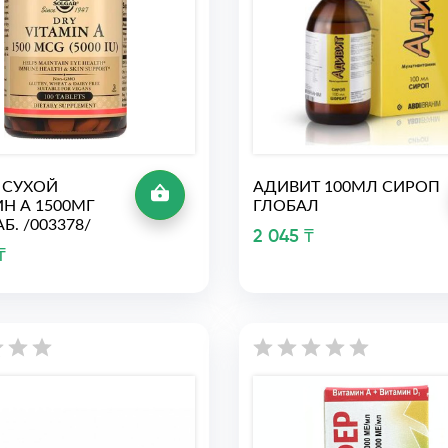
 СУХОЙ
АДИВИТ 100МЛ СИРОП
Н А 1500МГ
ГЛОБАЛ
Б. /003378/
2 045 ₸
₸