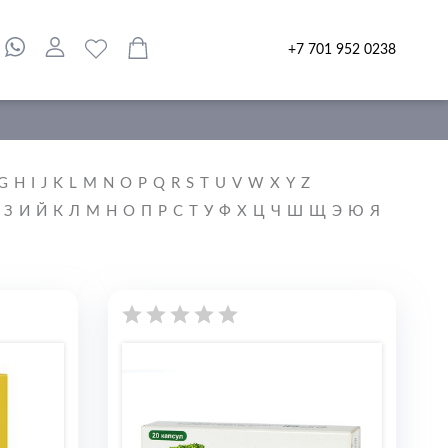
+7 701 952 0238
G
H
I
J
K
L
M
N
O
P
Q
R
S
T
U
V
W
X
Y
Z
З
И
Й
К
Л
М
Н
О
П
Р
С
Т
У
Ф
Х
Ц
Ч
Ш
Щ
Э
Ю
Я