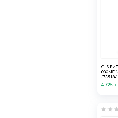
GLS ВИ
000МЕ 
/73518/
4 725 ₸