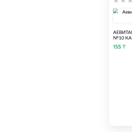
АЕВИТА
№10 КА
155 ₸