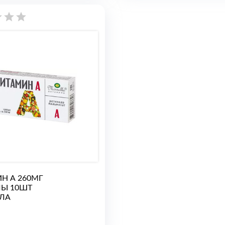
Н А 260МГ
Ы 10ШТ
ЛА