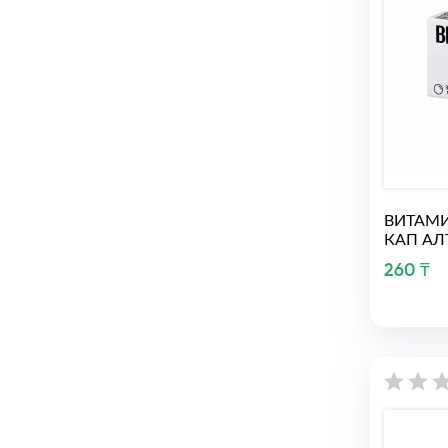
ВИТАМИ
КАП А
260 ₸