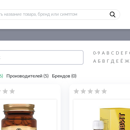
0-9
A
B
C
D
E
F
А
Б
В
Г
Д
Е
Ё
Ж
6
)
Производителей (
5
)
Брендов (
0
)