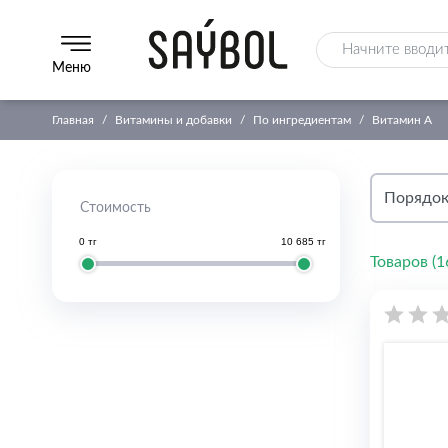
Меню
Главная
Витамины и добавки
По ингредиентам
Витамин A
Стоимость
0 тг
10 685 тг
Товаров (
1