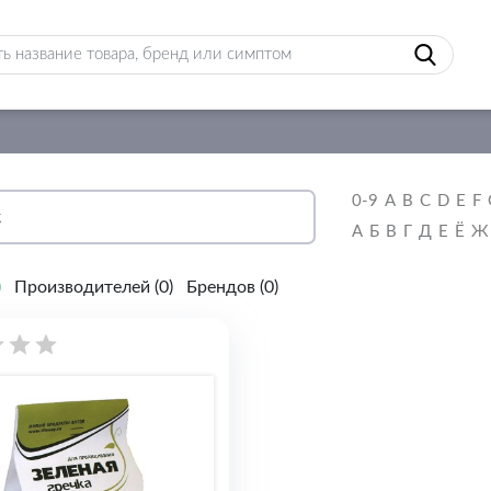
0-9
A
B
C
D
E
F
А
Б
В
Г
Д
Е
Ё
Ж
)
Производителей (
0
)
Брендов (
0
)