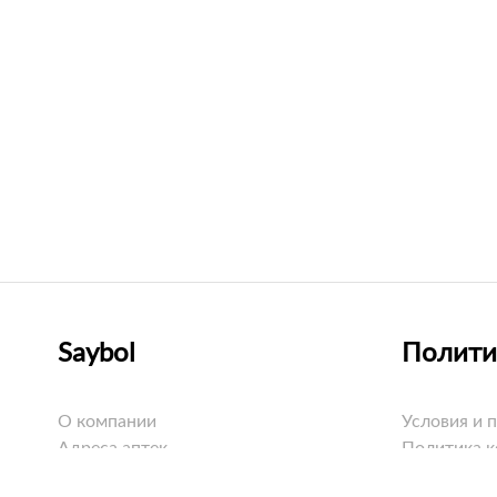
Saybol
Полити
О компании
Условия и 
Адреса аптек
Политика 
Оплата
Политика C