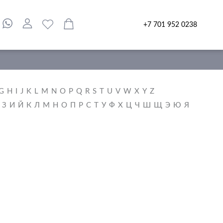
+7 701 952 0238
G
H
I
J
K
L
M
N
O
P
Q
R
S
T
U
V
W
X
Y
Z
З
И
Й
К
Л
М
Н
О
П
Р
С
Т
У
Ф
Х
Ц
Ч
Ш
Щ
Э
Ю
Я