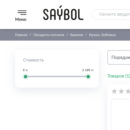
Меню
Главная
Продукты питания
Бакалея
Крупы, бобовые
Стоимость
0 тг
2 195 тг
Товаров (
1