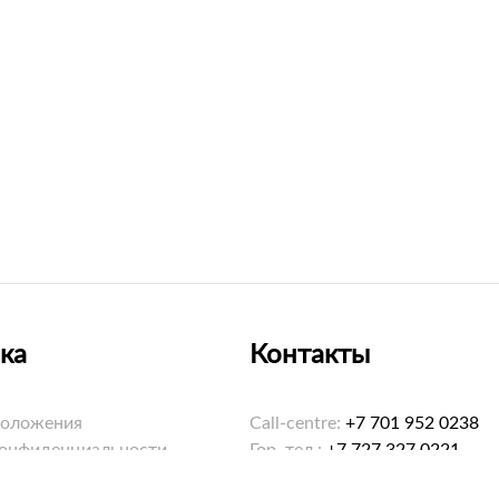
ка
Контакты
положения
Call-centre:
+7 701 952 0238
конфиденциальности
Гор. тел.:
+7 727 327 0221
ookies
Email:
hello@saybol.kz