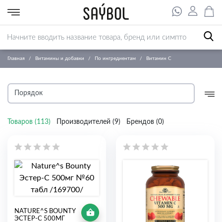
Главная
Витамины и добавки
По ингредиентам
Витамин С
Товаров (
113
)
Производителей (
9
)
Брендов (
0
)
NATURE^S BOUNTY
ЭСТЕР-С 500МГ