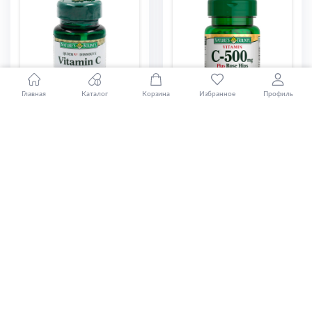
Главная
Каталог
Корзина
Избранное
Профиль
NATURE^S BOUNTY
NATURE^S BOUNTY
ВИТАМИН С 500МГ
ВИТАМИН С 500МГ
ПЛЮС ЦИНК №60
ПЛЮС ШИПОВНИК
ТАБЛ (553936)
№100 ТАБЛ
10 310 ₸
8 540 ₸