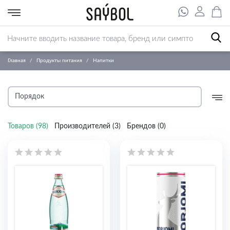
Главная
Продукты питания
Напитки
Товаров (
98
)
Производителей (
3
)
Брендов (
0
)