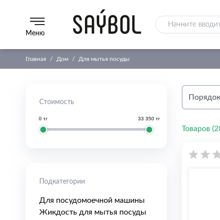
Меню
Главная
Дом
Для мытья посуды
Стоимость
0 тг
33 350 тг
Товаров (
2
Подкатегории
Для посудомоечной машины
Жикдость для мытья посуды