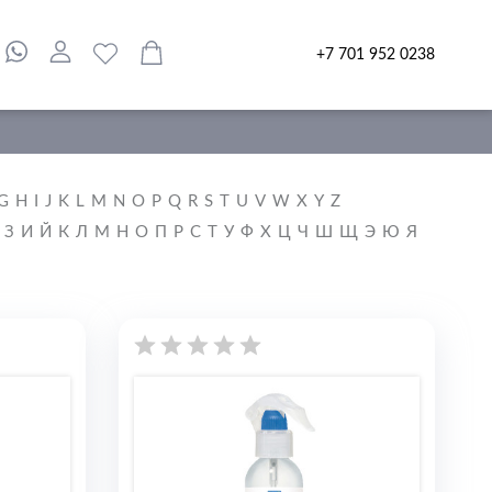
+7 701 952 0238
G
H
I
J
K
L
M
N
O
P
Q
R
S
T
U
V
W
X
Y
Z
З
И
Й
К
Л
М
Н
О
П
Р
С
Т
У
Ф
Х
Ц
Ч
Ш
Щ
Э
Ю
Я