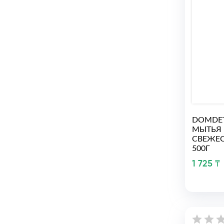
DOMDET
МЫТЬЯ
СВЕЖЕС
500Г
1 725 ₸