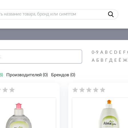
0-9
A
B
C
D
E
F
А
Б
В
Г
Д
Е
Ё
Ж
8
)
Производителей (
0
)
Брендов (
0
)