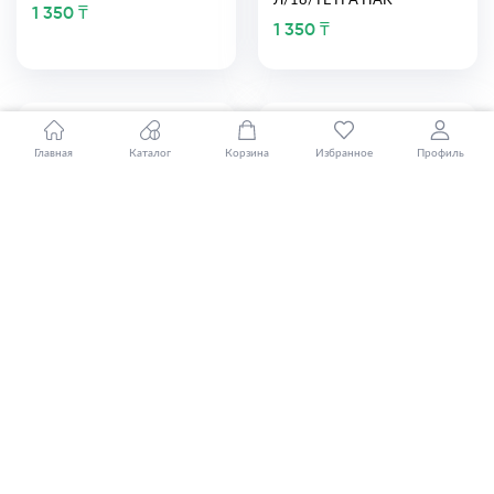
Л/18/ТЕТРА ПАК
1 350 ₸
1 350 ₸
Главная
Каталог
Корзина
Избранное
Профиль
НУТРИЭН ЭНЕРГИЯ
НУТРИЛАК
СО ВКУСОМ
PREMIUM 2 СМЕСЬ
КЛУБНИКИ
МОЛОЧНАЯ СУХАЯ
ПРОДУКТ
АДАПТИРОВАННАЯ
СТЕРИЛИЗОВАННЫЙ
ПОСЛЕДУЮЩАЯ
СПЕЦИАЛИЗИРОВАННЫЙ
НА ОСНОВЕ
ДЛЯ
КОЗЬЕГО МОЛОКА