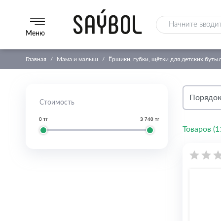
Меню
Главная
Мама и малыш
Ёршики, губки, щётки для детских буты
Стоимость
0 тг
3 740 тг
Товаров (
1