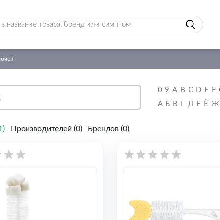
лочек
0-9
A
B
C
D
E
F
А
Б
В
Г
Д
Е
Ё
Ж
1
)
Производителей (
0
)
Брендов (
0
)