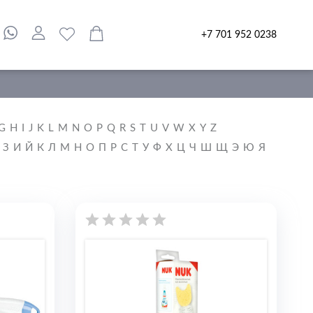
+7 701 952 0238
G
H
I
J
K
L
M
N
O
P
Q
R
S
T
U
V
W
X
Y
Z
З
И
Й
К
Л
М
Н
О
П
Р
С
Т
У
Ф
Х
Ц
Ч
Ш
Щ
Э
Ю
Я