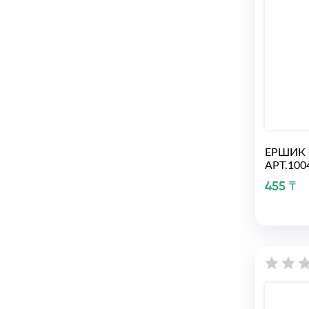
ЕРШИК 
АРТ.10
455 ₸