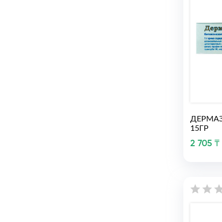
ДЕРМАЗ
15ГР
2 705 ₸