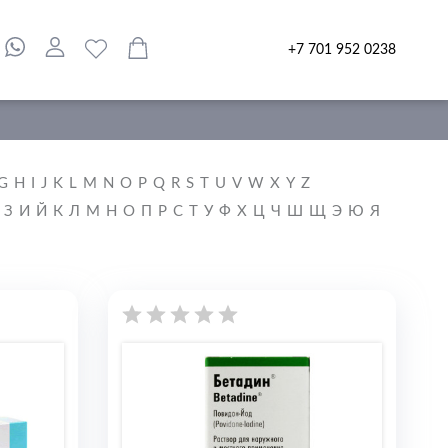
+7 701 952 0238
G
H
I
J
K
L
M
N
O
P
Q
R
S
T
U
V
W
X
Y
Z
З
И
Й
К
Л
М
Н
О
П
Р
С
Т
У
Ф
Х
Ц
Ч
Ш
Щ
Э
Ю
Я