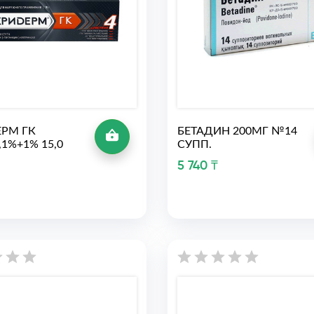
РМ ГК
БЕТАДИН 200МГ №14
,1%+1% 15,0
СУПП.
5 740 ₸