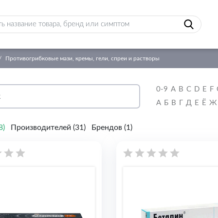
Противогрибковые мази, кремы, гели, спреи и растворы
0-9
A
B
C
D
E
F
А
Б
В
Г
Д
Е
Ё
Ж
8
)
Производителей (
31
)
Брендов (
1
)