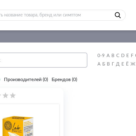
0-9
A
B
C
D
E
F
А
Б
В
Г
Д
Е
Ё
Ж
)
Производителей (
0
)
Брендов (
0
)