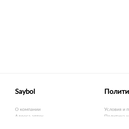
Saybol
Полити
О компании
Условия и 
Адреса аптек
Политика 
Оплата
Политика C