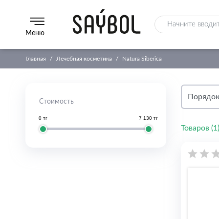
Меню
Главная
Лечебная косметика
Natura Siberica
Стоимость
0 тг
7 130 тг
Товаров (
1