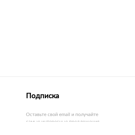
Подписка
Оставьте свой email и получайте
самые интересные предложения
первыми!