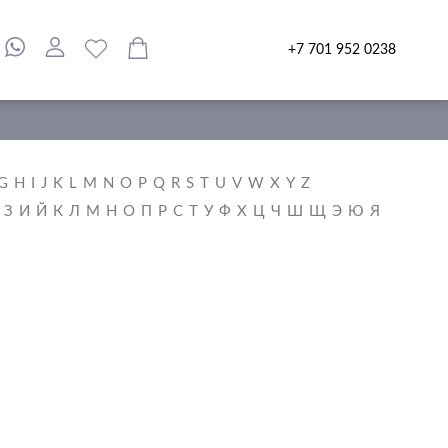
+7 701 952 0238
G
H
I
J
K
L
M
N
O
P
Q
R
S
T
U
V
W
X
Y
Z
З
И
Й
К
Л
М
Н
О
П
Р
С
Т
У
Ф
Х
Ц
Ч
Ш
Щ
Э
Ю
Я