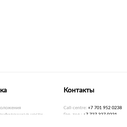
ка
Контакты
положения
Call-centre:
+7 701 952 0238
конфиденциальности
Гор. тел.:
+7 727 327 0221
ookies
Email:
hello@saybol.kz