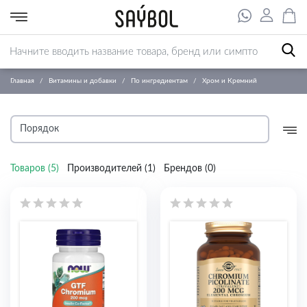
Главная
Витамины и добавки
По ингредиентам
Хром и Кремний
Товаров (
5
)
Производителей (
1
)
Брендов (
0
)