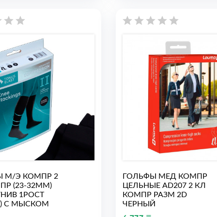
 М/Э КОМПР 2
ГОЛЬФЫ МЕД КОМПР
ПР (23-32ММ)
ЦЕЛЬНЫЕ AD207 2 КЛ
УНИВ 1РОСТ
КОМПР РАЗМ 2D
0) С МЫСКОМ
ЧЕРНЫЙ