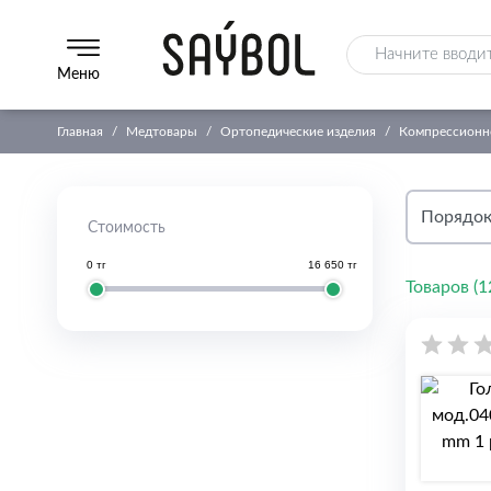
Меню
Главная
Медтовары
Ортопедические изделия
Компрессионно
Стоимость
0 тг
16 650 тг
Товаров (
1