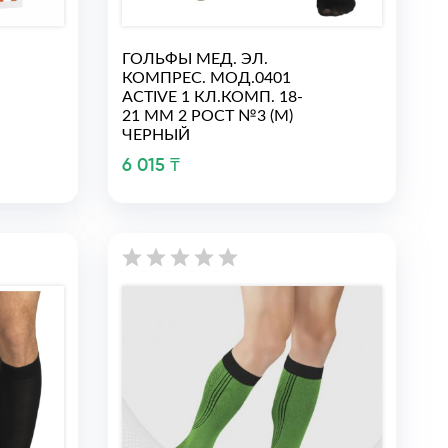
ГОЛЬФЫ МЕД. ЭЛ.
КОМПРЕС. МОД.0401
ACTIVE 1 КЛ.КОМП. 18-
21 MM 2 РОСТ №3 (M)
ЧЕРНЫЙ
6 015 ₸