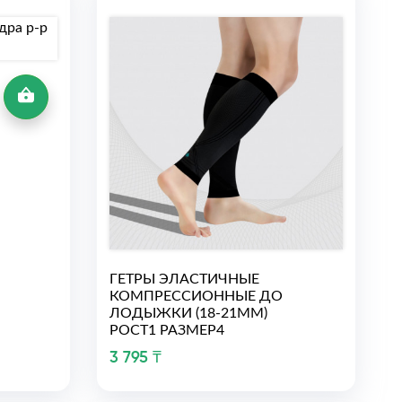
ГЕТРЫ ЭЛАСТИЧНЫЕ
КОМПРЕССИОННЫЕ ДО
ЛОДЫЖКИ (18-21ММ)
РОСТ1 РАЗМЕР4
3 795 ₸