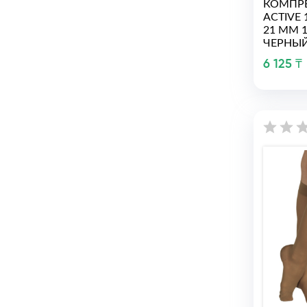
КОМПРЕ
ACTIVE 
21 MM 1
ЧЕРНЫ
6 125 ₸