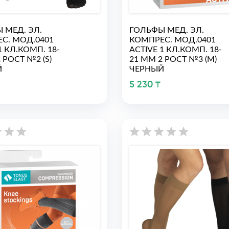
 МЕД. ЭЛ.
ГОЛЬФЫ МЕД. ЭЛ.
С. МОД.0401
КОМПРЕС. МОД.0401
1 КЛ.КОМП. 18-
ACTIVE 1 КЛ.КОМП. 18-
 РОСТ №2 (S)
21 MM 2 РОСТ №3 (M)
Й
ЧЕРНЫЙ
5 230 ₸