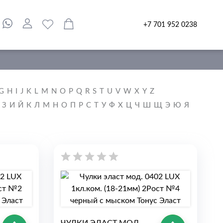
+7 701 952 0238
G
H
I
J
K
L
M
N
O
P
Q
R
S
T
U
V
W
X
Y
Z
З
И
Й
К
Л
М
Н
О
П
Р
С
Т
У
Ф
Х
Ц
Ч
Ш
Щ
Э
Ю
Я