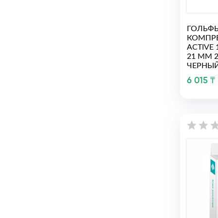
ГОЛЬФЫ
КОМПРЕ
ACTIVE 
21 MM 2
ЧЕРНЫ
6 015 ₸