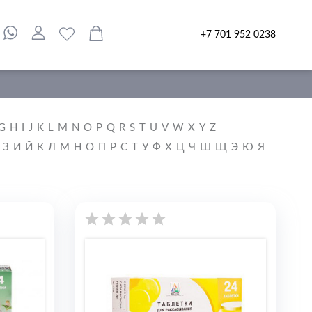
+7 701 952 0238
G
H
I
J
K
L
M
N
O
P
Q
R
S
T
U
V
W
X
Y
Z
З
И
Й
К
Л
М
Н
О
П
Р
С
Т
У
Ф
Х
Ц
Ч
Ш
Щ
Э
Ю
Я