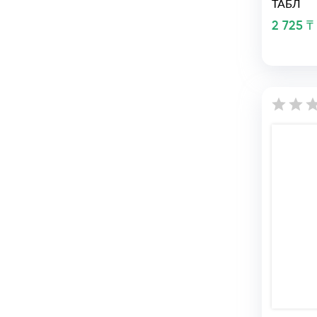
ТАБЛ
2 725 ₸