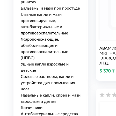
ринитах
Бальзамы и мази при простуде
Глазные капли и мази
противовирусные,
антибактериальные и
противовоспалительные
Жаропонижающие,
обезболивающие и
АВАМИС
противовоспалительные
МКГ НА
(НПВС)
ГЛАКС
ЛТД.
Ушные капли взрослые и
детские
5 370 ₸
Солевые растворы, капли и
устройства для промывания
носа
Назальные капли, спреи и мази
взрослым и детям
Горчичники
Антибактериальные средства