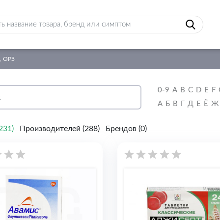
, ОРЗ
0-9
A
B
C
D
E
F
А
Б
В
Г
Д
Е
Ё
Ж
231
)
Производителей (
288
)
Брендов (
0
)