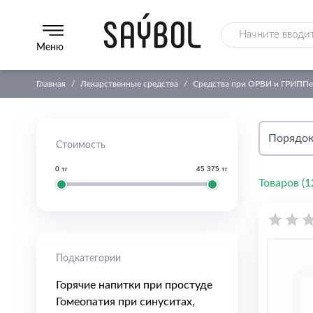
Меню
Главная
Лекарственные средства
Средства при ОРВИ и ГРИППе
Стоимость
0 тг
45 375 тг
Товаров (
1
Подкатегории
Горячие напитки при простуде
Гомеопатия при синуситах,