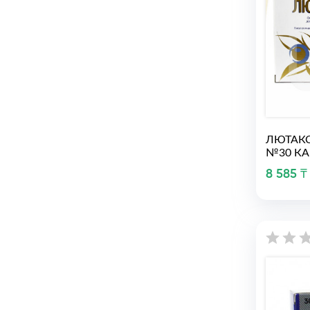
ЛЮТАК
№30 К
8 585 ₸