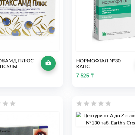
С®АМД ПЛЮС
НОРМОФТАЛ №30
АПСУЛЫ
КАПС
7 525 ₸