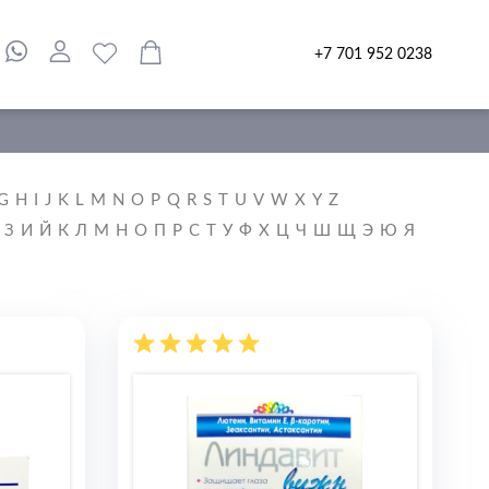
+7 701 952 0238
G
H
I
J
K
L
M
N
O
P
Q
R
S
T
U
V
W
X
Y
Z
З
И
Й
К
Л
М
Н
О
П
Р
С
Т
У
Ф
Х
Ц
Ч
Ш
Щ
Э
Ю
Я