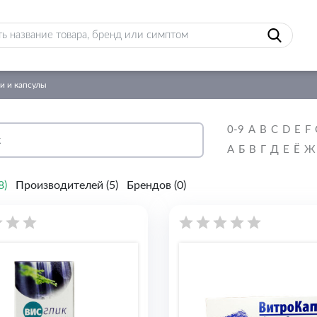
ки и капсулы
0-9
A
B
C
D
E
F
А
Б
В
Г
Д
Е
Ё
Ж
8
)
Производителей (
5
)
Брендов (
0
)