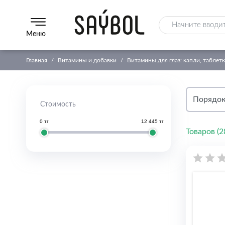
Меню
Главная
Витамины и добавки
Витамины для глаз: капли, таблет
Стоимость
0 тг
12 445 тг
Товаров (
2