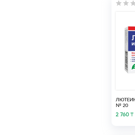
ЛЮТЕИН
№ 20
2 760 ₸