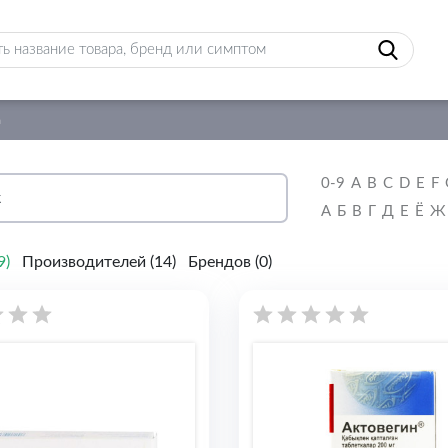
а
0-9
A
B
C
D
E
F
А
Б
В
Г
Д
Е
Ё
Ж
9
)
Производителей (
14
)
Брендов (
0
)