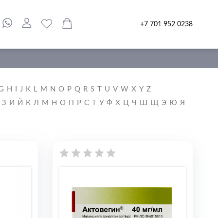
+7 701 952 0238
G
H
I
J
K
L
M
N
O
P
Q
R
S
T
U
V
W
X
Y
Z
З
И
Й
К
Л
М
Н
О
П
Р
С
Т
У
Ф
Х
Ц
Ч
Ш
Щ
Э
Ю
Я