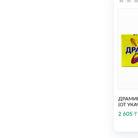
ДРАМИН
(ОТ УКА
2 605 ₸