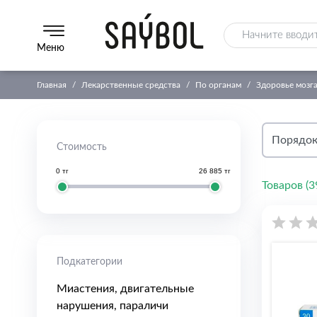
Меню
Главная
Лекарственные средства
По органам
Здоровье мозг
Стоимость
0 тг
26 885 тг
Товаров (
3
Подкатегории
Миастения, двигательные
нарушения, параличи