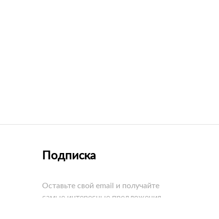
Подписка
Оставьте свой email и получайте
самые интересные предложения
первыми!