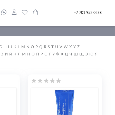
+7 701 952 0238
G
H
I
J
K
L
M
N
O
P
Q
R
S
T
U
V
W
X
Y
Z
З
И
Й
К
Л
М
Н
О
П
Р
С
Т
У
Ф
Х
Ц
Ч
Ш
Щ
Э
Ю
Я