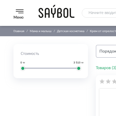
Меню
Главная
Мама и малыш
Детская косметика
Крем от опрелост
Стоимость
0 тг
3 510 тг
Товаров (
3