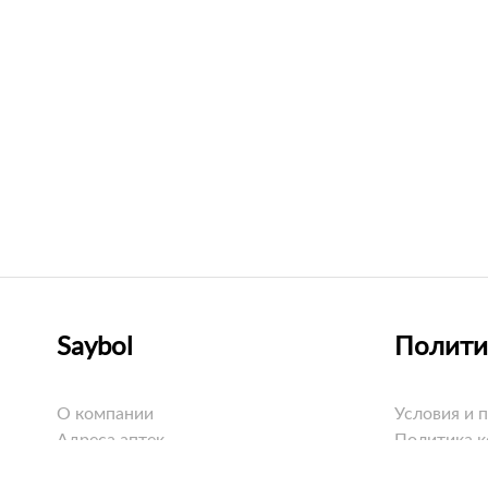
Saybol
Полити
О компании
Условия и 
Адреса аптек
Политика 
Оплата
Политика C