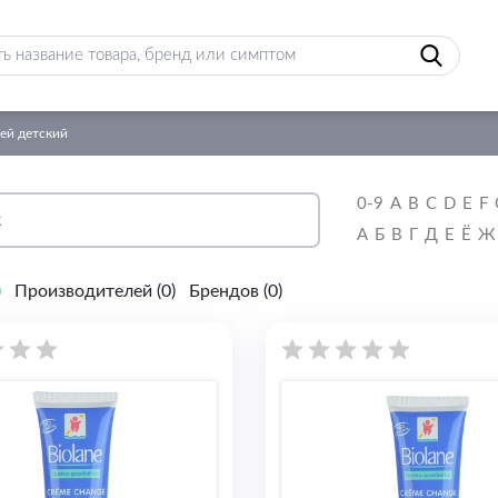
ей детский
0-9
A
B
C
D
E
F
А
Б
В
Г
Д
Е
Ё
Ж
)
Производителей (
0
)
Брендов (
0
)