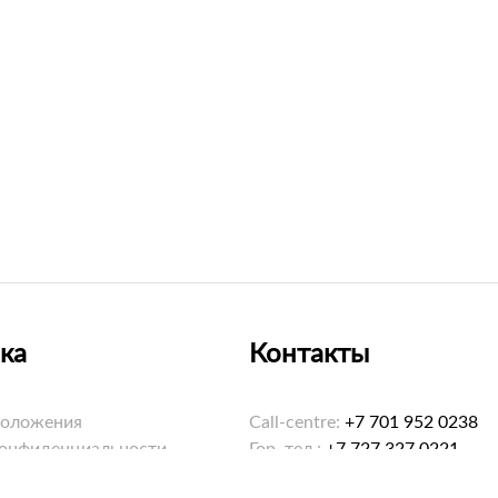
ка
Контакты
положения
Call-centre:
+7 701 952 0238
конфиденциальности
Гор. тел.:
+7 727 327 0221
ookies
Email:
hello@saybol.kz