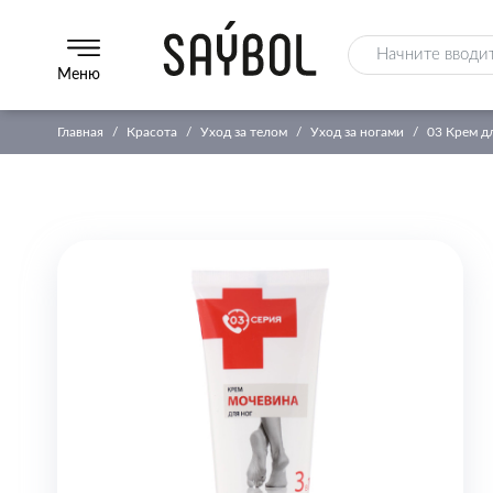
Меню
Главная
Красота
Уход за телом
Уход за ногами
03 Крем д