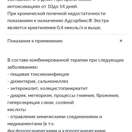
интоксикациях от 10до 14 дней.
При хронической почечной недостаточности
показанием к назначению Адсорбикс® Экстра
является креатинемия 0,4 ммоль/л и выше.
+
Показания к применению
В составе комбинированной терапии при следующих
заболеваниях:
- пищевая токсикоинфекция
- дизентерия, сальмонеллез
- энтероколит, холецистопанкреатит
- диарея, метеоризм, процессы гниения, брожения,
гиперсекреция слизи, соляной
кислоты
- отравление химическими соединениями и
медикаментами (в т.ч.
фосфорорганическими и хлорорганическими