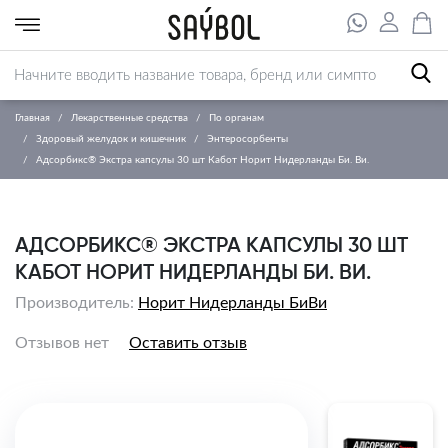
Главная
Лекарственные средства
По органам
Здоровый желудок и кишечник
Энтеросорбенты
Адсорбикс® Экстра капсулы 30 шт Кабот Норит Нидерланды Би. Ви.
АДСОРБИКС® ЭКСТРА КАПСУЛЫ 30 ШТ
КАБОТ НОРИТ НИДЕРЛАНДЫ БИ. ВИ.
Производитель:
Норит Нидерланды БиВи
Отзывов нет
Оставить отзыв