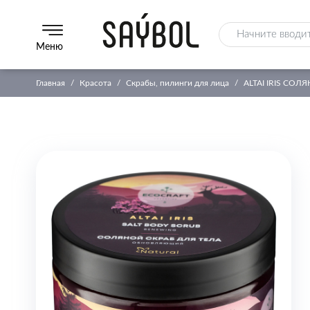
Меню
Главная
Красота
Скрабы, пилинги для лица
ALTAI IRIS СО