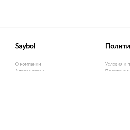
Saybol
Полити
О компании
Условия и 
Адреса аптек
Политика 
Оплата
Политика C
Доставка
Возврат
Вопросы и ответы