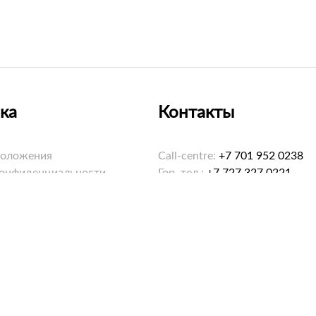
ка
Контакты
положения
Call-centre:
+7 701 952 0238
конфиденциальности
Гор. тел.:
+7 727 327 0221
ookies
Email:
hello@saybol.kz
Режим работы: 8:00-20:00 еж