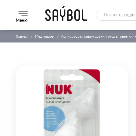
Меню
Главная
Медтовары
Аспираторы, спринцовки, груши, пипетки, 