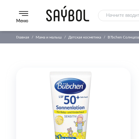
Меню
Главная
Мама и малыш
Детская косметика
B?bchen Солнцеза