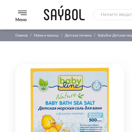
Меню
Главная
Мама и малыш
Детская гигиена
Babyline Детская мо