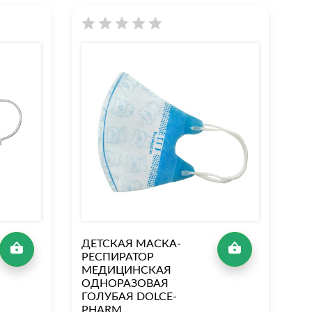
ДЕТСКАЯ МАСКА-
Д
РЕСПИРАТОР
Р
МЕДИЦИНСКАЯ
М
ОДНОРАЗОВАЯ
О
ГОЛУБАЯ DOLCE-
Р
PHARM
P