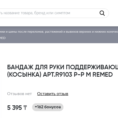
нки и шины после переломов, растяжений и вывихов верхних и нижних конечн
EMED
БАНДАЖ ДЛЯ РУКИ ПОДДЕРЖИВАЮ
(КОСЫНКА) АРТ.R9103 Р-Р М REMED
Отзывов нет
Оставить отзыв
5 395 ₸
+162 бонусов