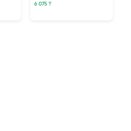
6 075 ₸
5 