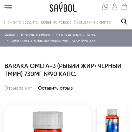
Главная
Витамины и добавки
По ингредиентам
Омега
Baraka Омега-3 (рыбий жир+черный тмин) 730мг №90 капс.
BARAKA ОМЕГА-3 (РЫБИЙ ЖИР+ЧЕРНЫЙ
ТМИН) 730МГ №90 КАПС.
Отзывов нет
Оставить отзыв