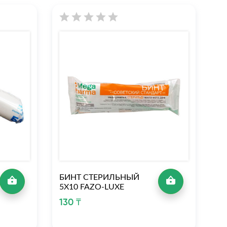
БИНТ СТЕРИЛЬНЫЙ
Б
5Х10 FAZO-LUXE
7
130 ₸
2