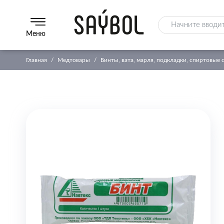
Меню
Главная
Медтовары
Бинты, вата, марля, подкладки, спиртовые 