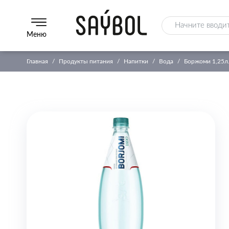
Меню
Главная
Продукты питания
Напитки
Вода
Боржоми 1,25л.