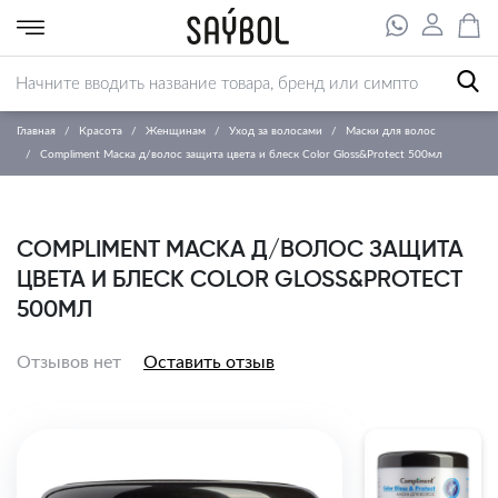
Главная
Красота
Женщинам
Уход за волосами
Маски для волос
Compliment Маска д/волос защита цвета и блеск Color Gloss&Protect 500мл
COMPLIMENT МАСКА Д/ВОЛОС ЗАЩИТА
ЦВЕТА И БЛЕСК COLOR GLOSS&PROTECT
500МЛ
Отзывов нет
Оставить отзыв