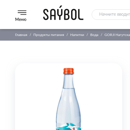
Меню
Главная
Продукты питания
Напитки
Вода
GORJI Нагутска