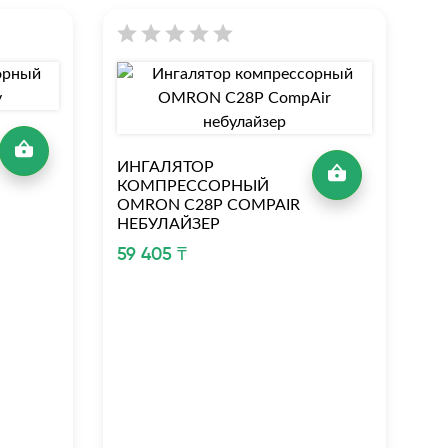
И
К
ИНГАЛЯТОР
O
КОМПРЕССОРНЫЙ
OMRON C28Р COMPAIR
48
НЕБУЛАЙЗЕР
59 405 ₸