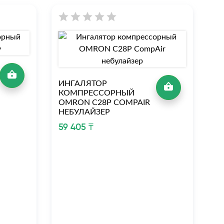
И
К
ИНГАЛЯТОР
O
КОМПРЕССОРНЫЙ
OMRON C28Р COMPAIR
48
НЕБУЛАЙЗЕР
59 405 ₸