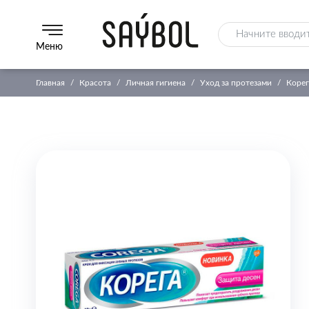
Меню
Главная
Красота
Личная гигиена
Уход за протезами
Корег