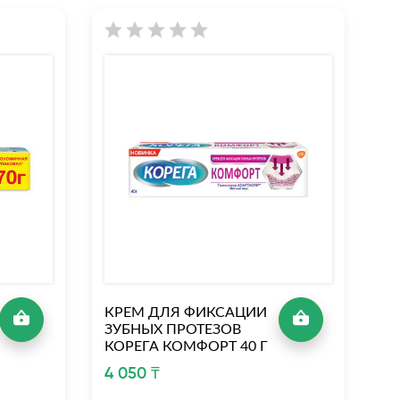
КРЕМ ДЛЯ ФИКСАЦИИ
К
ЗУБНЫХ ПРОТЕЗОВ
З
КОРЕГА КОМФОРТ 40 Г
К
40
4 050 ₸
3 