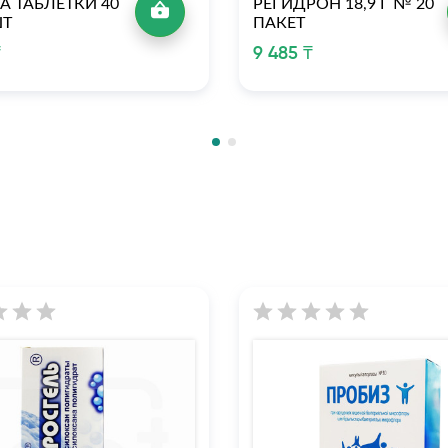
А ТАБЛЕТКИ 40
РЕГИДРОН 18,9 Г № 20
ШТ
ПАКЕТ
₸
9 485 ₸