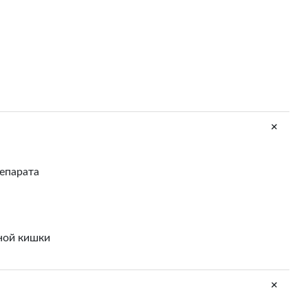
+
епарата
тной кишки
+