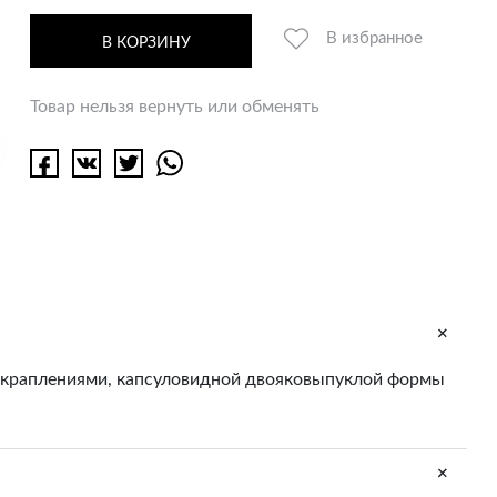
В избранное
В КОРЗИНУ
Товар нельзя вернуть или обменять
+
 вкраплениями, капсуловидной двояковыпуклой формы
+