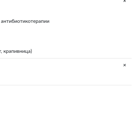
+
те антибиотикотерапии
, крапивница)
+