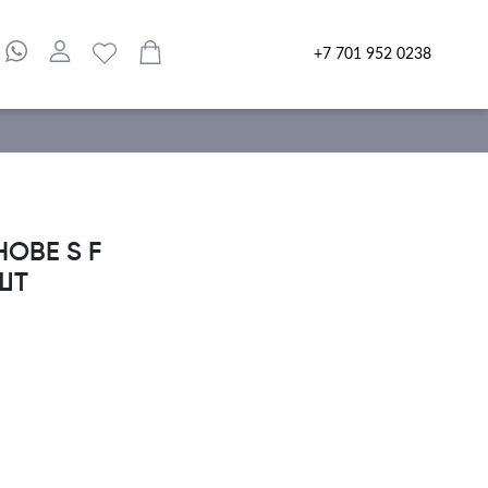
+7 701 952 0238
ОВЕ S F
 ШТ