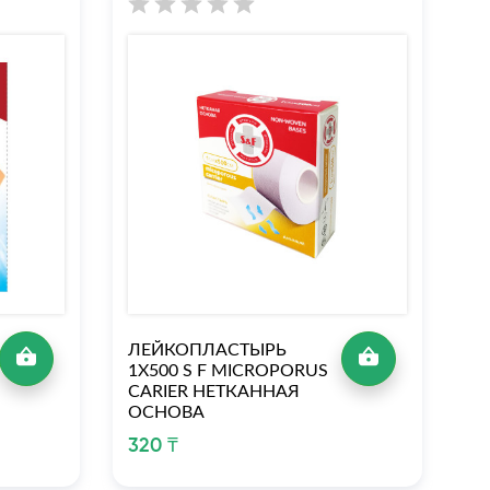
ЛЕЙКОПЛАСТЫРЬ
Л
1Х500 S F MICROPORUS
1Х
CARIER НЕТКАННАЯ
C
ОСНОВА
О
320 ₸
4