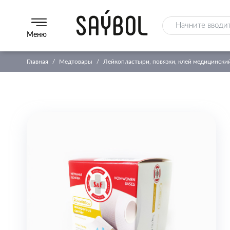
Меню
Главная
Медтовары
Лейкопластыри, повязки, клей медицински