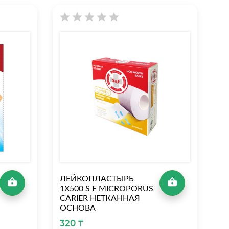
ЛЕЙКОПЛАСТЫРЬ
Л
1Х500 S F MICROPORUS
1Х
CARIER НЕТКАННАЯ
C
ОСНОВА
О
320 ₸
4