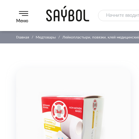
Меню
Главная
Медтовары
Лейкопластыри, повязки, клей медицински