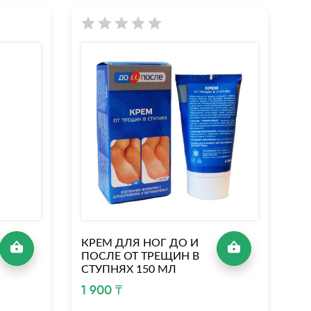
Л
С
Н
М
2 
КРЕМ ДЛЯ НОГ ДО И
ПОСЛЕ ОТ ТРЕЩИН В
СТУПНЯХ 150 МЛ
1 900 ₸