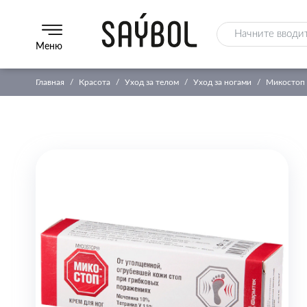
Меню
Главная
Красота
Уход за телом
Уход за ногами
Микостоп 