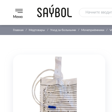
Меню
Главная
Медтовары
Уход за больными
Мочеприёмники
V