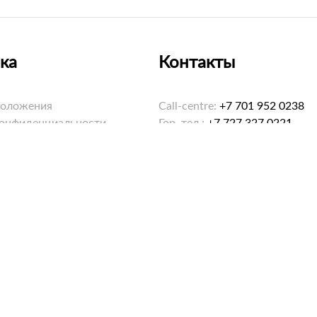
ка
Контакты
положения
Call-centre:
+7 701 952 0238
конфиденциальности
Гор. тел.:
+7 727 327 0221
ookies
Email:
hello@saybol.kz
Режим работы: 8:00-20:00 еж
ма «Санжар»