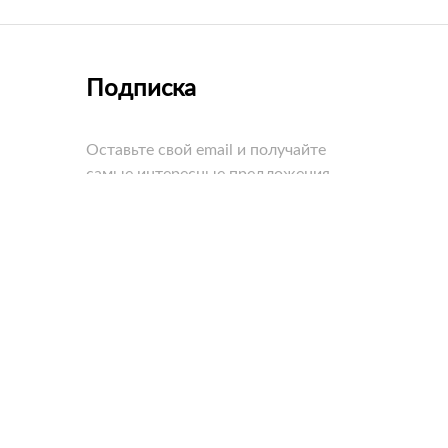
Подписка
Оставьте свой email и получайте
самые интересные предложения
первыми!
едневно