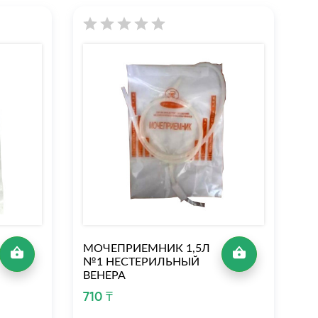
МОЧЕПРИЕМНИК 1,5Л
М
№1 НЕСТЕРИЛЬНЫЙ
C
ВЕНЕРА
П
О
710 ₸
К
М