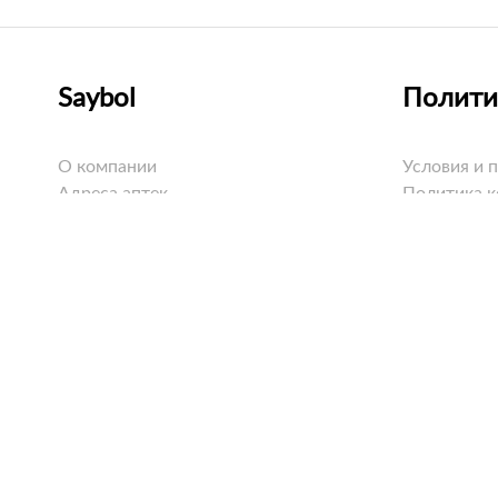
Saybol
Полити
О компании
Условия и 
Адреса аптек
Политика 
Оплата
Политика C
Доставка
Возврат
Вопросы и ответы
Все права защищены © 2019 - 2026
ТОО «Фир