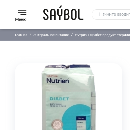
Меню
Главная
Энтеральное питание
Нутриэн Диабет продукт стерили