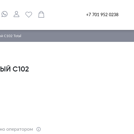
+7 701 952 0238
й С102 Total
ЫЙ С102
ено оператором