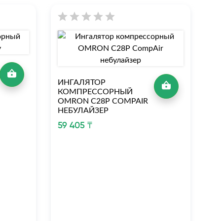
И
К
ИНГАЛЯТОР
O
КОМПРЕССОРНЫЙ
OMRON C28Р COMPAIR
48
НЕБУЛАЙЗЕР
59 405 ₸