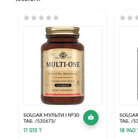
SOLGAR МУЛЬТИ I №30
SOLGAR
ТАБ. /531673/
ТАБ. /5
11 515 ₸
18 940 