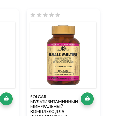
SOLGAR
S
МУЛЬТИВИТАМИННЫЙ
М
МИНЕРАЛЬНЫЙ
М
КОМПЛЕКС ДЛЯ
К