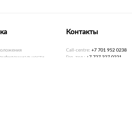
ка
Контакты
положения
Call-centre:
+7 701 952 0238
конфиденциальности
Гор. тел.:
+7 727 327 0221
ookies
Email:
hello@saybol.kz
Режим работы: 8:00-20:00 еж
ма «Санжар»