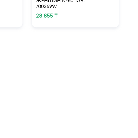
ЖЕНЩИН №60 ТАБ.
М
/003699/
/0
28 855 ₸
28