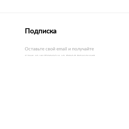
Подписка
Оставьте свой email и получайте
самые интересные предложения
первыми!
едневно