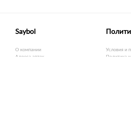
Saybol
Полити
О компании
Условия и 
Адреса аптек
Политика 
Оплата
Политика C
Доставка
Возврат
Вопросы и ответы
Все права защищены © 2019 - 2026
ТОО «Фир