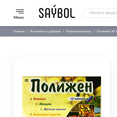
Меню
Главная
Витамины и добавки
Мультивитамины
Полижен № 1