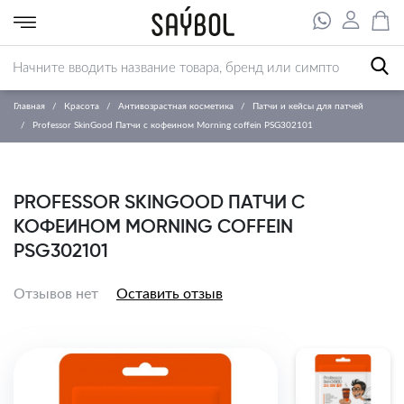
Главная
Красота
Антивозрастная косметика
Патчи и кейсы для патчей
Professor SkinGood Патчи с кофеином Morning coffein PSG302101
PROFESSOR SKINGOOD ПАТЧИ С
КОФЕИНОМ MORNING COFFEIN
PSG302101
Отзывов нет
Оставить отзыв