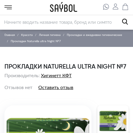
Главная
Красота
Личная гигиена
Прокладки и ежедневки гигиенические
Прокладки Naturella ultra Night №7
ПРОКЛАДКИ NATURELLA ULTRA NIGHT №7
Производитель:
Хигинетт КФТ
Отзывов нет
Оставить отзыв