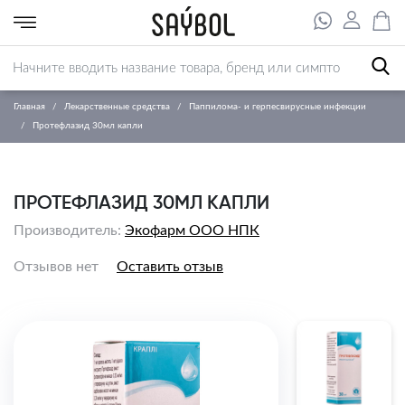
Главная
Лекарственные средства
Паппилома- и герпесвирусные инфекции
Протефлазид 30мл капли
ПРОТЕФЛАЗИД 30МЛ КАПЛИ
Производитель:
Экофарм ООО НПК
Отзывов нет
Оставить отзыв