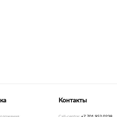
ка
Контакты
положения
Call-centre:
+7 701 952 0238