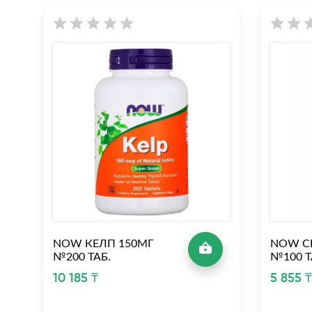
NOW КЕЛП 150МГ
NOW С
№200 ТАБ.
№100 Т
10 185 ₸
5 855 