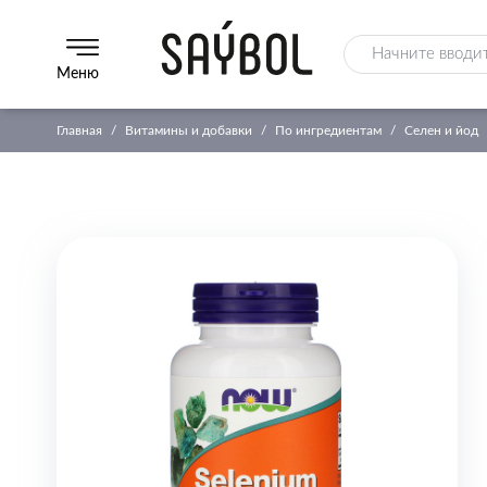
Меню
Главная
Витамины и добавки
По ингредиентам
Селен и йод