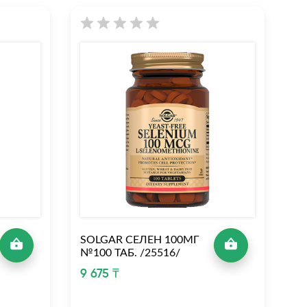
SOLGAR СЕЛЕН 100МГ
Й
№100 ТАБ. /25516/
6 
9 675 ₸