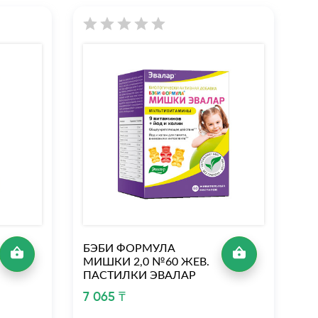
БЭБИ ФОРМУЛА
Б
МИШКИ 2,0 №60 ЖЕВ.
М
ПАСТИЛКИ ЭВАЛАР
4
П
7 065 ₸
4 