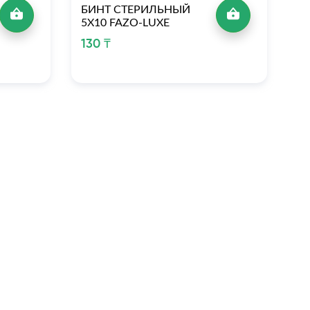
БИНТ СТЕРИЛЬНЫЙ
Б
5Х10 FAZO-LUXE
7
130 ₸
2