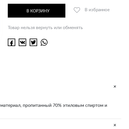
В избранное
В КОРЗИНУ
Товар нельзя вернуть или обменять
+
й материал, пропитанный 70% этиловым спиртом и
+