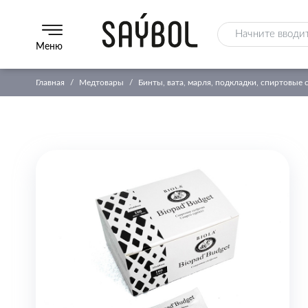
Меню
Главная
Медтовары
Бинты, вата, марля, подкладки, спиртовые 