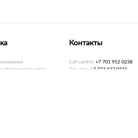
ка
Контакты
положения
Call-centre:
+7 701 952 0238
конфиденциальности
Гор. тел.:
+7 727 327 0221
ookies
Email:
hello@saybol.kz
Режим работы: 8:00-20:00 еж
ма «Санжар»