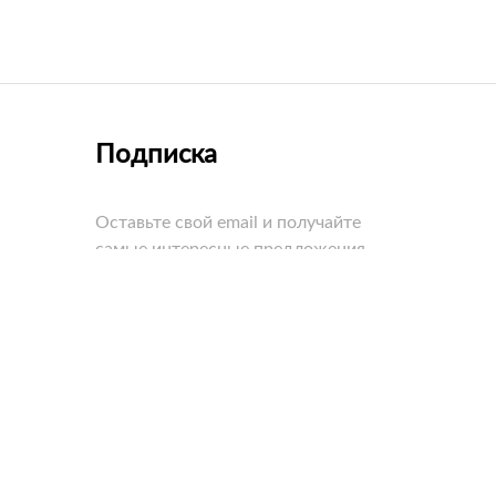
Подписка
Оставьте свой email и получайте
самые интересные предложения
первыми!
едневно