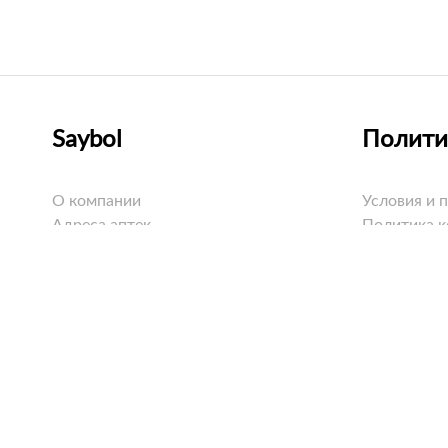
Saybol
Полити
О компании
Условия и 
Адреса аптек
Политика 
Оплата
Политика C
Доставка
Возврат
Вопросы и ответы
Все права защищены © 2019 - 2026
ТОО «Фир