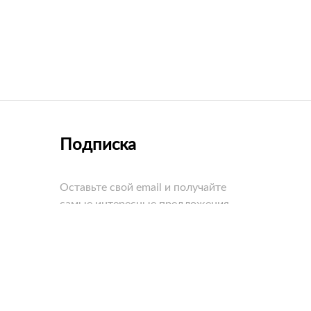
Подписка
Оставьте свой email и получайте
самые интересные предложения
первыми!
едневно