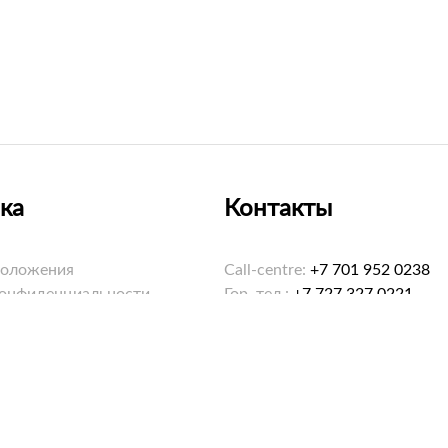
ка
Контакты
положения
Call-centre:
+7 701 952 0238
конфиденциальности
Гор. тел.:
+7 727 327 0221
ookies
Email:
hello@saybol.kz
Режим работы: 8:00-20:00 еж