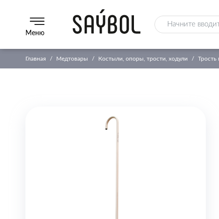
Меню
Главная
Медтовары
Костыли, опоры, трости, ходули
Трость 