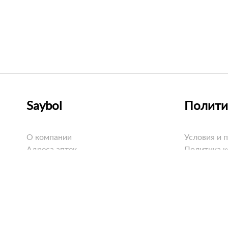
Saybol
Полити
О компании
Условия и 
Адреса аптек
Политика 
Оплата
Политика C
Доставка
Возврат
Вопросы и ответы